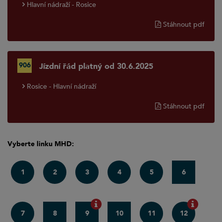
Hlavní nádraží - Rosice
Stáhnout pdf
906
Jízdní řád platný od 30.6.2025
Rosice - Hlavní nádraží
Stáhnout pdf
Vyberte linku MHD:
1
2
3
4
5
6
7
8
9
10
11
12