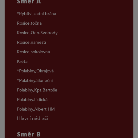
Směr A
*Rybitví,zadní brána
Rosice,točna
Rosice,Gen.Svobody
Rosice,náměstí
Rosice,sokolovna
Kréta
*Polabiny,Okrajová
*Polabiny,Sluneční
Polabiny,Kpt.Bartoše
Polabiny,Lidická
Polabiny,Albert HM
Hlavní nádraží
Směr B