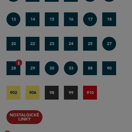
13
14
15
16
17
18
20
22
23
24
25
27
28
29
30
33
88
90
902
906
98
99
910
NOSTALGICKÉ
LINKY