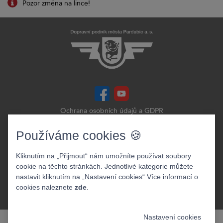
Pozor změna na lince!
Ochrana osobních údajů a GDPR
Prohlášení o přístupnosti
Zobrazit verzi webu pro PC
Používáme cookies 🍪
©2026. Dopravní podnik města Pardubic a.s.
Kliknutím na „Přijmout“ nám umožníte používat soubory
cookie na těchto stránkách. Jednotlivé kategorie můžete
nastavit kliknutím na „Nastavení cookies“ Více informací o
cookies naleznete
zde
.
Nastavení cookies