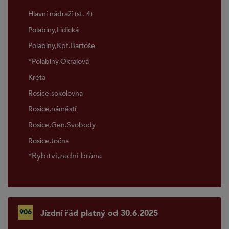
Hlavní nádraží (st. 4)
Polabiny,Lidická
Polabiny,Kpt.Bartoše
*Polabiny,Okrajová
Kréta
Rosice,sokolovna
Rosice,náměstí
Rosice,Gen.Svobody
Rosice,točna
*Rybitví,zadní brána
906
Jízdní řád platný od 30.6.2025