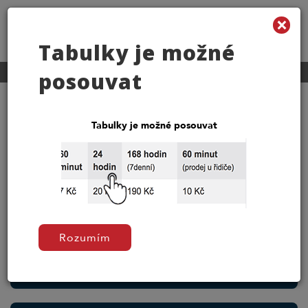
×
MENU
Tabulky je možné
Cestování MHD
Tarif jízdného MHD
posouvat
Tarif jízdného MHD
Tabulky je možné posouvat
Bez­platná
přeprava
Rozumím
Dítě
6 - 14 let