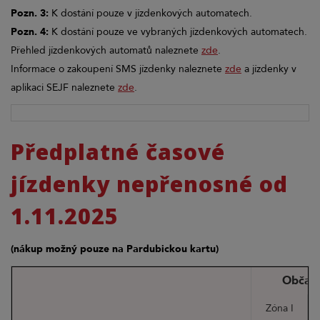
Pozn. 3:
K dostání pouze v jízdenkových automatech.
Pozn. 4:
K dostání pouze ve vybraných jízdenkových automatech.
Přehled jízdenkových automatů naleznete
zde
.
Informace o zakoupení SMS jízdenky naleznete
zde
a jízdenky v
aplikaci SEJF naleznete
zde
.
Předplatné časové
jízdenky nepřenosné od
1.11.2025
(nákup možný pouze na Pardubickou kartu)
Občan
Typ nepřenosného předplatného
Zóna I
Z