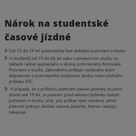
Nárok na studentské
časové jízdné
Od 15 do 19 let automaticky bez doložení potvrzení o studiu
U studentů od 19 do 26 let věku v prezenčním studiu na
základě řádně vyplněného a školou potvrzeného formuláře
Potvrzení o studiu, žákovského průkazu vydaného jiným
dopravcem a potvrzeného příslušnou školou nebo platného
průkazu ISIC.
V případě, že v průběhu platnosti časové jízdenky student
dovrší věk 19 let, je povinen před aktivací jízdenky doložit
potvrzení o studiu, příp. jiný průkaz výše uvedený, jehož
platnost pokryje období časové jízdenky, kterou cestující
zakupuje.