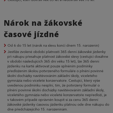
Nárok na žákovské
časové jízdné
Od 6 do 15 let (nárok na slevu končí dnem 15. narozenin)
Jestliže zvolené období platnosti 365 denní žákovské jízdenky
při nákupu přesahuje platnost žákovské slevy (cestující dosáhne
v období následujících 365 dní věku 15 let), lze 365 denní
jízdenku na kartě aktivovat pouze splněním podmínky
předložením školou potvrzeného formuláře o plnění povinné
školní docházky navštěvováním základní školy, víceletého
gymnázia nebo víceleté konzervatoře. Cestující, který výše
uvedenou podmínku nesplní, tím, že potvrzený formulář o
plnění povinné školní docházky navštěvováním základní školy,
víceletého gymnázia nebo víceleté konzervatoře nepředloží, je
v takovém případě oprávněn koupit si za cenu 365 denní
žákovské jízdenky časovou jízdenku platnou ode dne nákupu do
dne předcházejícího 15. narozeninám.