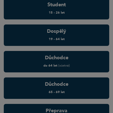
Student
15 - 26 let
Dospělý
19 - 64 let
Dů­chodce
do 64 let
(včetně)
Dů­chodce
65 - 69 let
Pře­prava