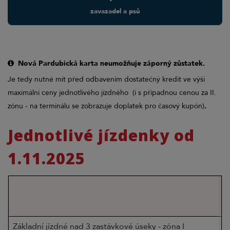
zavazadel a psů
Nová Pardubická karta neumožňuje záporný zůstatek.
Je tedy nutné mít před odbavením dostatečný kredit ve výši
maximální ceny jednotlivého jízdného
(i s případnou cenou za II.
zónu - na terminálu se zobrazuje doplatek pro časový kupón)
.
Jednotlivé jízdenky od
1.11.2025
n
Typ jízdenky a doba platnosti
Základní jízdné nad 3 zastávkové úseky - zóna I