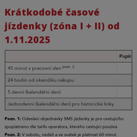
Krátkodobé časové
jízdenky (zóna I + II) od
1.11.2025
Papírov
Typ krátkodobé jízdenky
pozn. 2
45 minut v pracovní den
24 hodin od okamžiku nákupu
5 denní (kalendářní den)
Jednodenní (kalendářní den) pro historické linky
Pozn. 1:
Odeslání objednávky SMS jízdenky je pro cestujícího
zpoplatněno dle tarifu operátora, kterého cestující používá.
Pozn. 2:
V sobotu, neděli a ve svátek je platnost 60 minut.