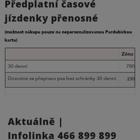
Předplatní časové
jízdenky přenosné
(možnost nákupu pouze na nepersonalizovanou Pardubickou
kartu)
Zóna I +
Typ přenosného předplatného
30 denní
780 K
Dovozné za přepravu psa bez schránky 30 denní
230 K
Aktuálně |
Infolinka 466 899 899