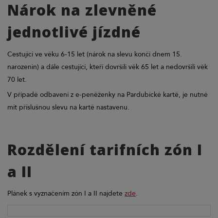
Nárok na zlevněné
jednotlivé jízdné
Cestující ve věku 6-15 let (nárok na slevu končí dnem 15.
narozenin) a dále cestující, kteří dovršili věk 65 let a nedovršili věk
70 let.
V případě odbavení z e-peněženky na Pardubické kartě, je nutné
mít příslušnou slevu na kartě nastavenu.
Rozdělení tarifních zón I
a II
Plánek s vyznačením zón I a II najdete
zde
.