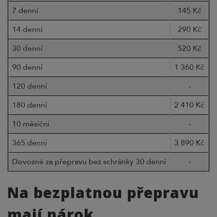
7 denní
145 Kč
14 denní
290 Kč
30 denní
520 Kč
90 denní
1 360 Kč
1
120 denní
-
180 denní
2 410 Kč
2
10 měsíční
-
365 denní
3 890 Kč
4
Dovozné za přepravu bez schránky 30 denní
-
Na bezplatnou přepravu
mají nárok