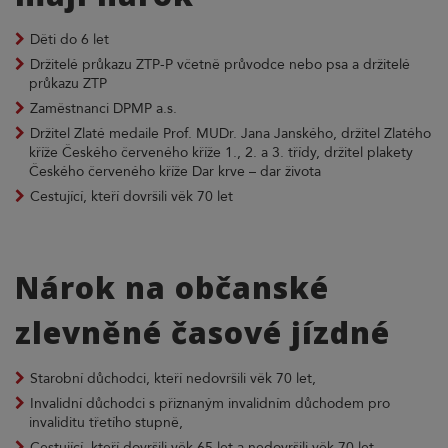
Děti do 6 let
Držitelé průkazu ZTP-P včetně průvodce nebo psa a držitelé
průkazu ZTP
Zaměstnanci DPMP a.s.
Držitel Zlaté medaile Prof. MUDr. Jana Janského, držitel Zlatého
kříže Českého červeného kříže 1., 2. a 3. třídy, držitel plakety
Českého červeného kříže Dar krve – dar života
Cestující, kteří dovršili věk 70 let
Nárok na občanské
zlevněné časové jízdné
Starobní důchodci, kteří nedovršili věk 70 let,
Invalidní důchodci s přiznaným invalidním důchodem pro
invaliditu třetího stupně,
Cestující, kteří dovršili věk 65 let a nedovršili věk 70 let