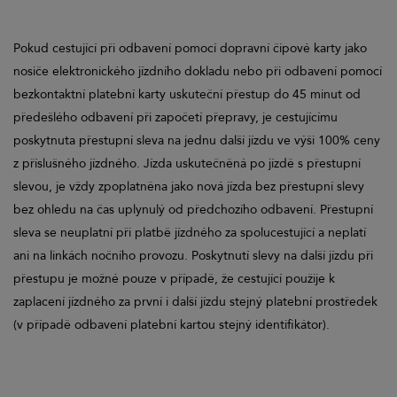
Pokud cestující při odbavení pomocí dopravní čipové karty jako
nosiče elektronického jízdního dokladu nebo při odbavení pomocí
bezkontaktní platební karty uskuteční přestup do 45 minut od
předešlého odbavení při započetí přepravy, je cestujícímu
poskytnuta přestupní sleva na jednu další jízdu ve výši 100% ceny
z příslušného jízdného. Jízda uskutečněná po jízdě s přestupní
slevou, je vždy zpoplatněna jako nová jízda bez přestupní slevy
bez ohledu na čas uplynulý od předchozího odbavení. Přestupní
sleva se neuplatní při platbě jízdného za spolucestující a neplatí
ani na linkách nočního provozu. Poskytnutí slevy na další jízdu při
přestupu je možné pouze v případě, že cestující použije k
zaplacení jízdného za první i další jízdu stejný platební prostředek
(v případě odbavení platební kartou stejný identifikátor).