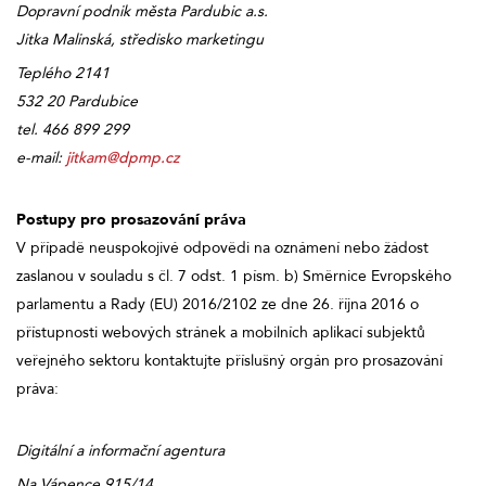
Dopravní podnik města Pardubic a.s.
Jitka Malinská, středisko marketingu
Teplého 2141
532 20 Pardubice
tel. 466 899 299
e-mail:
jitkam@dpmp.cz
Postupy pro prosazování práva
V případě neuspokojivé odpovědi na oznámení nebo žádost
zaslanou v souladu s čl. 7 odst. 1 písm. b) Směrnice Evropského
parlamentu a Rady (EU) 2016/2102 ze dne 26. října 2016 o
přístupnosti webových stránek a mobilních aplikací subjektů
veřejného sektoru kontaktujte příslušný orgán pro prosazování
práva:
Digitální a informační agentura
Na Vápence 915/14