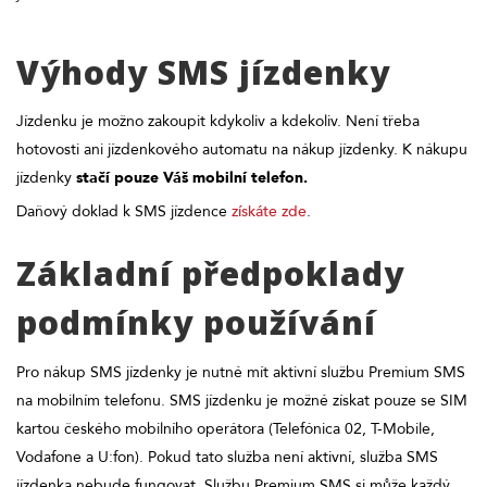
Výhody SMS jízdenky
Jízdenku je možno zakoupit kdykoliv a kdekoliv. Není třeba
hotovosti ani jízdenkového automatu na nákup jízdenky. K nákupu
jízdenky
stačí pouze Váš mobilní telefon.
Daňový doklad k SMS jízdence
získáte zde
.
Základní předpoklady
podmínky používání
Pro nákup SMS jízdenky je nutné mít aktivní službu Premium SMS
na mobilním telefonu. SMS jízdenku je možné získat pouze se SIM
kartou českého mobilního operátora (Telefónica 02, T-Mobile,
Vodafone a U:fon). Pokud tato služba není aktivní, služba SMS
jízdenka nebude fungovat. Službu Premium SMS si může každý