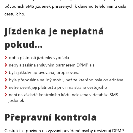
původních SMS jízdenek přiřazených k danému telefonnímu číslu
cestujícího.
Jízdenka je neplatná
pokud...
doba platnosti jízdenky vypršela
nebyla zaslána smluvním partnerem DPMP a.s.
byla jakkoliv upravována, přepisována
byla přeposlána na jiný mobil, než ze kterého byla objednána
nelze ověřit její platnost z příčin na straně cestujícího
není na základě kontrolního kódu nalezena v databázi SMS
jízdenek
Přepravní kontrola
Cestující je povinen na vyzvání pověřené osoby (revizora) DPMP