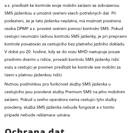
a.s. předložit ke kontrole svoje mobilní zařízení se zobrazenou
SMS jízdenkou a umožnit ověření všech potřebných dat. Při
podezření, že je tato jízdenka neplatná, má možnost pověřená
osoba DPMP a.s. provést ověření pomocí kontrolní SMS. Pokud
cestující neumožní řádnou kontrolu SMS jízdenky, je při přepravní
kontrole považován za cestujícího bez platného jízdního dokladu.
V době po 20. hodině, kdy se do vozu MHD nastupuje pouze
předními dveřmi u řidiče, provádí kontrolu SMS jízdenky řidič
vozu a cestující je povinen předložit ke kontrole své mobilní za
řízení s platnou jízdenkou řidiči.
Nutnou podmínkou pro funkčnost služby SMS jízdenka u
cestujícího jsou povolené služby Premium SMS na jeho mobilním
zařízení. Pokud u svého operátora nemá cestující tyto služby
povoleny, služba SMS jízdenka nebude fungovat a v tomto
případě nebude reklamace uznána.
Ochrana dat