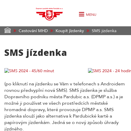
MENU
Cestování MHD
Koupit jízdenky
SMS jízdenka
SMS jízdenka
(po kliknutí na jízdenku se Vám v telefonech s Androidem
rovnou předvyplní nová SMS). SMS jízdenka je služba
Dopravního podniku města Pardubic a.s. (DPMP a.s.) a je
možné ji používat ve všech prostředcích městské
hromadné dopravy, které provozuje DPMP a.s. SMS
jízdenka slouží jako alternativa k Pardubické kartě a
papírovým jízdenkám. Jedná se o nový způsob úhrady
jízdného.