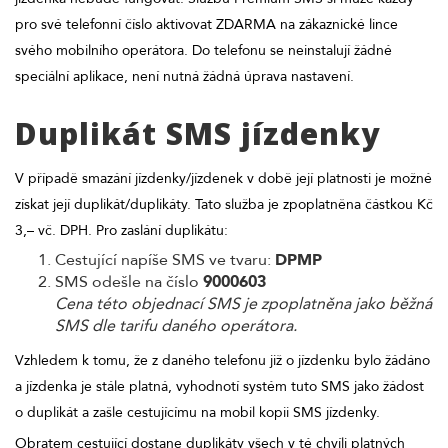
pro své telefonní číslo aktivovat ZDARMA na zákaznické lince
svého mobilního operátora. Do telefonu se neinstalují žádné
speciální aplikace, není nutná žádná úprava nastavení.
Duplikát SMS jízdenky
V případě smazání jízdenky/jízdenek v době její platnosti je možné
získat její duplikát/duplikáty. Tato služba je zpoplatněna částkou Kč
3,– vč. DPH. Pro zaslání duplikátu:
Cestující napíše SMS ve tvaru:
DPMP
SMS odešle na číslo
9000603
Cena této objednací SMS je zpoplatněna jako běžná
SMS dle tarifu daného operátora.
Vzhledem k tomu, že z daného telefonu již o jízdenku bylo žádáno
a jízdenka je stále platná, vyhodnotí systém tuto SMS jako žádost
o duplikát a zašle cestujícímu na mobil kopii SMS jízdenky.
Obratem cestující dostane duplikáty všech v té chvíli platných