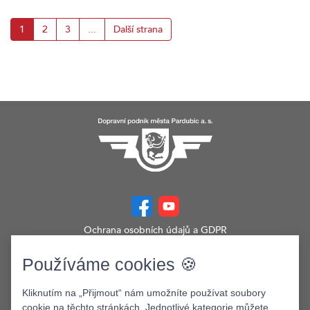
1
2
3
...
Další strana
Ochrana osobních údajů a GDPR
Prohlášení o přístupnosti
Zobrazit verzi webu pro PC
Používáme cookies 🍪
©2026. Dopravní podnik města Pardubic a.s.
Kliknutím na „Přijmout“ nám umožníte používat soubory
cookie na těchto stránkách. Jednotlivé kategorie můžete