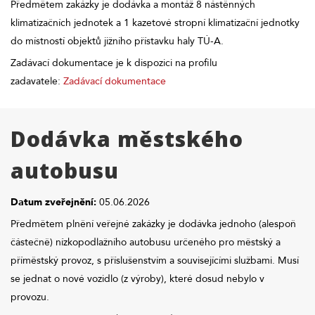
Předmětem zakázky je dodávka a montáž 8 nástěnných
klimatizačních jednotek a 1 kazetové stropní klimatizační jednotky
do místností objektů jižního přístavku haly TÚ-A.
Zadávací dokumentace je k dispozici na profilu
zadavatele:
Zadávací dokumentace
Dodávka městského
autobusu
Datum zveřejnění:
05.06.2026
Předmětem plnění veřejné zakázky je dodávka jednoho (alespoň
částečně) nízkopodlažního autobusu určeného pro městský a
příměstský provoz, s příslušenstvím a souvisejícími službami. Musí
se jednat o nové vozidlo (z výroby), které dosud nebylo v
provozu.