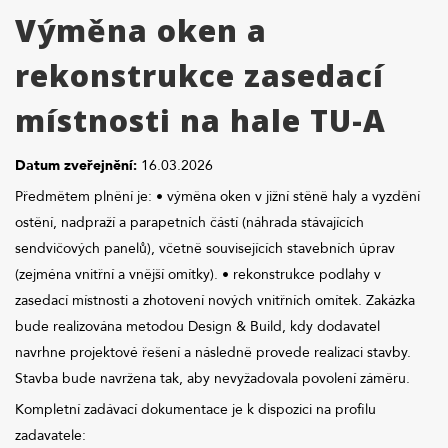
Výměna oken a
rekonstrukce zasedací
místnosti na hale TU-A
Datum zveřejnění:
16.03.2026
Předmětem plnění je: • výměna oken v jižní stěně haly a vyzdění
ostění, nadpraží a parapetních částí (náhrada stávajících
sendvičových panelů), včetně souvisejících stavebních úprav
(zejména vnitřní a vnější omítky). • rekonstrukce podlahy v
zasedací místnosti a zhotovení nových vnitřních omítek. Zakázka
bude realizována metodou Design & Build, kdy dodavatel
navrhne projektové řešení a následně provede realizaci stavby.
Stavba bude navržena tak, aby nevyžadovala povolení záměru.
Kompletní zadávací dokumentace je k dispozici na profilu
zadavatele: