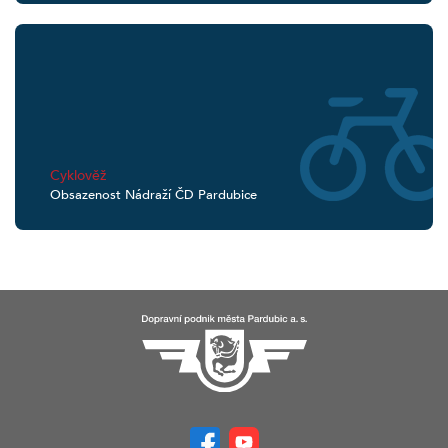
Cyklověž
Obsazenost Nádraží ČD Pardubice