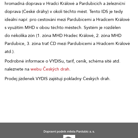
hromadná doprava v Hradci Králové a Pardubicích a železniční
doprava (České dráhy) v okolí těchto měst. Tento IDS je tedy
ideální např. pro cestování mezi Pardubicemi a Hradcem Králové
s využitím MHD v obou těchto městech. Systém je rozdělen
do několika zón (1. zóna MHD Hradec Králové, 2. zóna MHD
Pardubice, 3. zóna trať ČD mezi Pardubicemi a Hradcem Králové
atd.).
Podrobné informace o VYDISu, tarif, ceník, schéma sítě atd.
naleznete na
webu Českých drah
.
Prodej jízdenek VYDIS zajištují pokladny Českých drah.