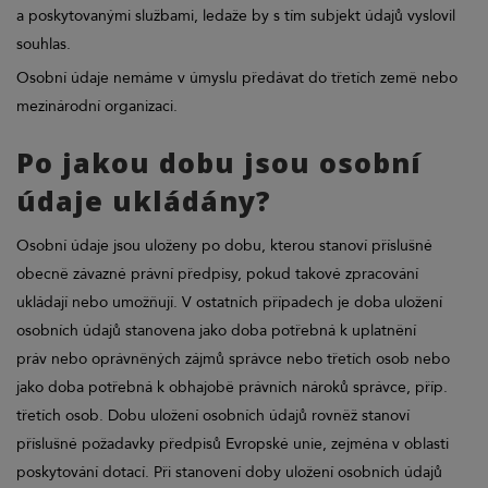
a poskytovanými službami, ledaže by s tím subjekt údajů vyslovil
souhlas.
Osobní údaje nemáme v úmyslu předávat do třetích země nebo
mezinárodní organizaci.
Po jakou dobu jsou osobní
údaje ukládány?
Osobní údaje jsou uloženy po dobu, kterou stanoví příslušné
obecně závazné právní předpisy, pokud takové zpracování
ukládají nebo umožňují. V ostatních případech je doba uložení
osobních údajů stanovena jako doba potřebná k uplatnění
práv nebo oprávněných zájmů správce nebo třetích osob nebo
jako doba potřebná k obhajobě právních nároků správce, příp.
třetích osob. Dobu uložení osobních údajů rovněž stanoví
příslušné požadavky předpisů Evropské unie, zejména v oblasti
poskytování dotací. Při stanovení doby uložení osobních údajů