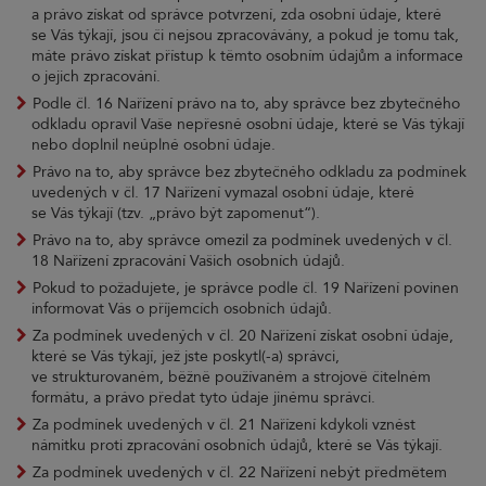
a právo získat od správce potvrzení, zda osobní údaje, které
se Vás týkají, jsou či nejsou zpracovávány, a pokud je tomu tak,
máte právo získat přístup k těmto osobním údajům a informace
o jejich zpracování.
Podle čl. 16 Nařízení právo na to, aby správce bez zbytečného
odkladu opravil Vaše nepřesné osobní údaje, které se Vás týkají
nebo doplnil neúplné osobní údaje.
Právo na to, aby správce bez zbytečného odkladu za podmínek
uvedených v čl. 17 Nařízení vymazal osobní údaje, které
se Vás týkají (tzv. „právo být zapomenut“).
Právo na to, aby správce omezil za podmínek uvedených v čl.
18 Nařízení zpracování Vašich osobních údajů.
Pokud to požadujete, je správce podle čl. 19 Nařízení povinen
informovat Vás o příjemcích osobních údajů.
Za podmínek uvedených v čl. 20 Nařízení získat osobní údaje,
které se Vás týkají, jež jste poskytl(-a) správci,
ve strukturovaném, běžně používaném a strojově čitelném
formátu, a právo předat tyto údaje jinému správci.
Za podmínek uvedených v čl. 21 Nařízení kdykoli vznést
námitku proti zpracování osobních údajů, které se Vás týkají.
Za podmínek uvedených v čl. 22 Nařízení nebýt předmětem