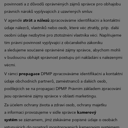
povinností a z důvodů oprávněných zájmů správce pro obhajobu
právních nároků vyplývajících z uzavřených smluv.
V agendě
ztrát a nálezů
zpracováváme identifikační a kontaktní
údaje nálezců, vlastníků nebo osob, které věc ztratily, příp. další
osobní údaje nezbytné pro ztotožnění vlastníka věci. Naplňujeme
tím právní povinnost vyplývající z občanského zákoníku
a sledujeme současně oprávněné zájmy správce, abychom mohli
v budoucnu obhájit správnost postupu při nakládání s nalezenými
věcmi.
V rámci
propagace
DPMP zpracováváme identifikační a kontaktní
údaje obchodních partnerů, zaměstnanců a dalších osob,
podílejících se na propagaci DPMP. Právním základem zpracování
jsou oprávněné zájmy správce v oblasti marketingu.
Za účelem ochrany života a zdraví osob, ochrany majetku
a informací provozujeme v sídle správce
kamerový
systém
se záznamem, jímž získáváme popisné údaje o osobách
vstupujících do prostorů monitorovaných kamerovým systémem.