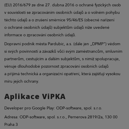
(EU) 2016/679 ze dne 27. dubna 2016 o ochraně fyzických osob
v souvislosti se zpracováním osobních údajů a o volném pohybu
těchto údajů a o zrušení směrnice 95/46/ES (obecné nařízení
o ochraně osobních údajů) subjektům údajů níže uvedené
informace o zpracování osobních údajů.
Dopravní podnik města Pardubic, a.s. (dále jen „DPMP“) vědom
si svých povinností a závazků vůči svým zaměstnancům, smluvním
partnerům, cestujícím a dalším subjektům, s nimiž spolupracuje,
věnuje dlouhodobě pozornost zpracování osobních údajů
a přijímá technická a organizační opatření, která zajišťují vysokou
míru jejich ochrany.
Aplikace ViPKA
Developer pro Google Play: ODP-software, spol. s.r.o.
Adresa: ODP-software, spol. s.r.o., Pernerova 2819/2a, 130 00
Praha 3