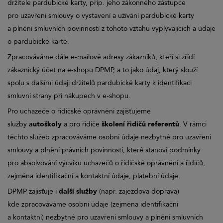
držitele pardubické karty, příp. jeho zákonného zástupce
pro uzavření smlouvy o vystavení a užívání pardubické karty
a plnění smluvních povinností z tohoto vztahu vyplývajících a údaje
o pardubické kartě.
Zpracováváme dále e-mailové adresy zákazníků, kteří si zřídí
zákaznický účet na e-shopu DPMP, a to jako údaj, který slouží
spolu s dalšími údaji držitelů pardubické karty k identifikaci
smluvní strany při nákupech v e-shopu.
Pro uchazeče o řidičské oprávnění zajišťujeme
služby
autoškoly
a pro řidiče
školení řidičů referentů
. V rámci
těchto služeb zpracováváme osobní údaje nezbytné pro uzavření
smlouvy a plnění právních povinností, které stanoví podmínky
pro absolvování výcviku uchazečů o řidičské oprávnění a řidičů,
zejména identifikační a kontaktní údaje, platební údaje.
DPMP zajišťuje i
další služby
(např. zájezdová doprava)
kde zpracováváme osobní údaje (zejména identifikační
a kontaktní) nezbytné pro uzavření smlouvy a plnění smluvních