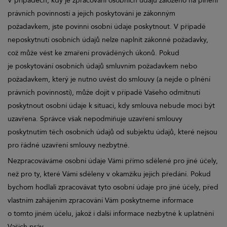
V případech, kdy je zpracování osobních údajů založeno na plnění
právních povinností a jejich poskytování je zákonným
požadavkem, jste povinni osobní údaje poskytnout. V případě
neposkytnutí osobních údajů nelze naplnit zákonné požadavky,
což může vést ke zmaření prováděných úkonů. Pokud
je poskytování osobních údajů smluvním požadavkem nebo
požadavkem, který je nutno uvést do smlouvy (a nejde o plnění
právních povinností), může dojít v případě Vašeho odmítnutí
poskytnout osobní údaje k situaci, kdy smlouva nebude moci být
uzavřena. Správce však nepodmiňuje uzavření smlouvy
poskytnutím těch osobních údajů od subjektu údajů, které nejsou
pro řádné uzavření smlouvy nezbytné.
Nezpracováváme osobní údaje Vámi přímo sdělené pro jiné účely,
než pro ty, které Vámi sděleny v okamžiku jejich předání. Pokud
bychom hodlali zpracovávat tyto osobní údaje pro jiné účely, před
vlastním zahájením zpracování Vám poskytneme informace
o tomto jiném účelu, jakož i další informace nezbytné k uplatnění
Vašich práv.