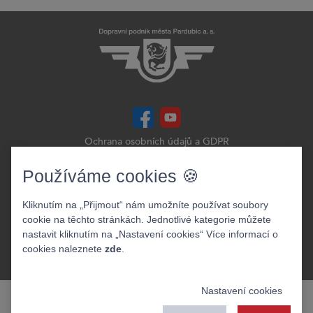
Ochrana osobních údajů a GDPR
Prohlášení o přístupnosti
Zobrazit verzi webu pro PC
Používáme cookies 🍪
©2026. Dopravní podnik města Pardubic a.s.
Kliknutím na „Přijmout“ nám umožníte používat soubory
cookie na těchto stránkách. Jednotlivé kategorie můžete
nastavit kliknutím na „Nastavení cookies“ Více informací o
cookies naleznete
zde
.
Nastavení cookies