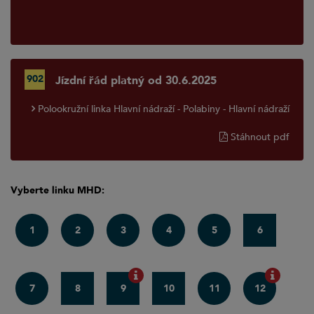
902
Jízdní řád platný od 30.6.2025
Polookružní linka Hlavní nádraží - Polabiny - Hlavní nádraží
Stáhnout pdf
Vyberte linku MHD:
1
2
3
4
5
6
7
8
9
10
11
12