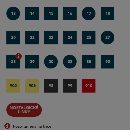
13
14
15
16
17
18
20
22
23
24
25
27
28
29
30
33
88
90
902
906
98
99
910
NOSTALGICKÉ
LINKY
Pozor změna na lince!