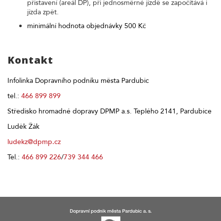
přistavení (areál DP), při jednosměrné jízdě se započítává i
jízda zpět.
minimální hodnota objednávky 500 Kč
Kontakt
Infolinka Dopravního podniku města Pardubic
tel.:
466 899 899
Středisko hromadné dopravy DPMP a.s. Teplého 2141, Pardubice
Luděk Žák
ludekz@dpmp.cz
Tel.:
466 899 226
/
739 344 466