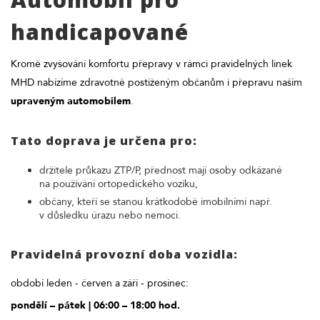
handicapované
Kromě zvyšování komfortu přepravy v rámci pravidelných linek
MHD nabízíme zdravotně postiženým občanům i přepravu naším
upraveným automobilem
.
Tato doprava je určena pro:
držitele průkazu ZTP/P, přednost mají osoby odkázané
na používání ortopedického vozíku,
občany, kteří se stanou krátkodobě imobilními např.
v důsledku úrazu nebo nemoci.
Pravidelná provozní doba vozidla:
období leden - červen a září - prosinec:
pondělí – pátek | 06:00 – 18:00 hod.