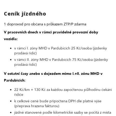
Ceník jízdného
1 doprovod pro občana s průkazem ZTP/P zdarma
V pracovních dnech v rámci pravidelné provozní doby
vozidla:
v rámci I. zóny MHD v Pardubicích 25 Kč/osoba (jízdenky
prodává řidič)
v rámci II. zóny MHD v Pardubicích 75 Kč/osoba (jízdenky
prodává řidič)
V ostatní časy anebo s dojezdem mimo I.+II. zónu MHD v
Pardubicích:
22 Kč/km + 130 Kč za každou započtenou půlhodinu čekání
řidiče
k celkové ceně bude připočtena DPH dle platné výše
(přeprava hrazena fakturou)
jízdné stanovené podle kilometrické sazby se počítá z místa