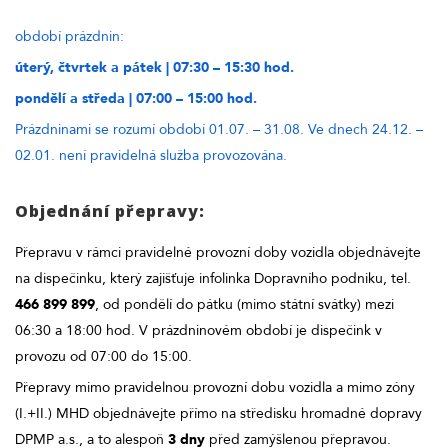
období prázdnin:
úterý, čtvrtek a pátek | 07:30 – 15:30 hod.
pondělí a středa | 07:00 – 15:00 hod.
Prázdninami se rozumí období 01.07. – 31.08. Ve dnech 24.12. –
02.01. není pravidelná služba provozována.
Objednání přepravy:
Přepravu v rámci pravidelné provozní doby vozidla objednávejte
na dispečinku, který zajišťuje infolinka Dopravního podniku, tel.
466 899 899
, od pondělí do pátku (mimo státní svátky) mezi
06:30 a 18:00 hod. V prázdninovém období je dispečink v
provozu od 07:00 do 15:00.
Přepravy mimo pravidelnou provozní dobu vozidla a mimo zóny
(I.+II.) MHD objednávejte přímo na středisku hromadné dopravy
DPMP a.s., a to alespoň
3 dny
před zamýšlenou přepravou.