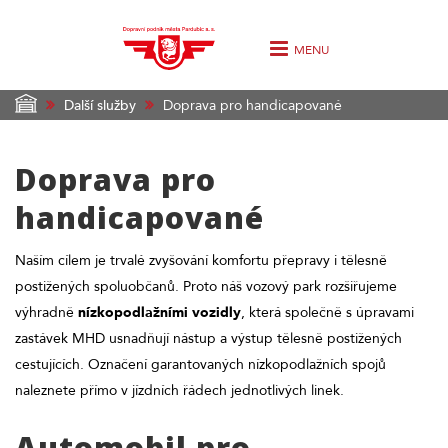
MENU
Další služby
Doprava pro handicapované
Doprava pro
handicapované
Naším cílem je trvalé zvyšování komfortu přepravy i tělesně
postižených spoluobčanů. Proto náš vozový park rozšiřujeme
výhradně
nízkopodlažními vozidly
, která společně s úpravami
zastávek MHD usnadňují nástup a výstup tělesně postižených
cestujících. Označení garantovaných nízkopodlažních spojů
naleznete přímo v jízdních řádech jednotlivých linek.
Automobil pro