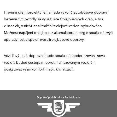
Hlavním cílem projektu je náhrada výkonů autobusové dopravy
bezemisními vozidly za využití sítě trolejbusových drah, a to i
v úsecích, v nichž není trakční trolejové vedení vybudováno.
Možnost napájení trolejbusu z akumulátoru energie současně zvýší
operativnost a spolehlivost trolejbusové dopravy.
Vozidlový park dopravce bude současně modernizován, nová
vozidla budou cestujícím oproti nahrazovaným vozidlům
poskytovat vyšší komfort (např. klimatizaci).