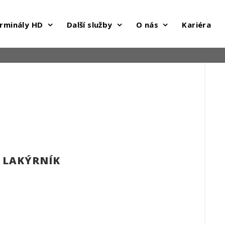
rminály HD
Další služby
O nás
Kariéra
: LAKÝRNÍK