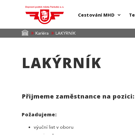
Cestování MHD
Te
Kariéra
LAKÝRNÍK
LAKÝRNÍK
Přijmeme zaměstnance na pozici
Požadujeme:
výuční list v oboru